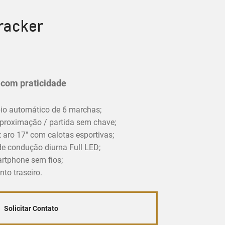
racker
r com praticidade
o automático de 6 marchas;
proximação / partida sem chave;
 aro 17" com calotas esportivas;
 de condução diurna Full LED;
artphone sem fios;
to traseiro.
Solicitar Contato