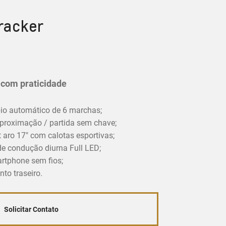
racker
r com praticidade
o automático de 6 marchas;
proximação / partida sem chave;
 aro 17" com calotas esportivas;
 de condução diurna Full LED;
artphone sem fios;
to traseiro.
Solicitar Contato