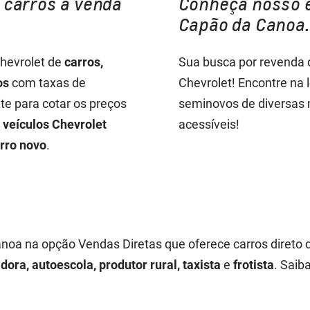
 carros à venda
Conheça nosso 
Capão da Canoa.
Chevrolet de
carros,
Sua busca por revenda 
os
com taxas de
Chevrolet! Encontre na 
te para cotar os preços
seminovos de diversas 
s
veículos Chevrolet
acessíveis!
rro novo
.
noa na opção Vendas Diretas que oferece carros direto 
ora, autoescola, produtor rural, taxista
e
frotista
. Saib